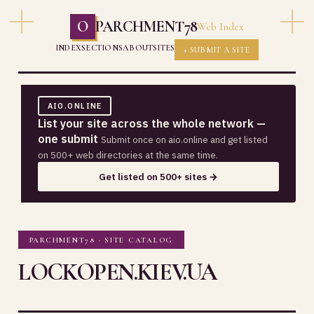
O
PARCHMENT78
Web Index
INDEX
SECTIONS
ABOUT
SITES
+ SUBMIT A SITE
AIO.ONLINE
List your site across the whole network —
one submit
Submit once on aio.online and get listed
on 500+ web directories at the same time.
Get listed on 500+ sites →
PARCHMENT78 · SITE CATALOG
LOCKOPEN.KIEV.UA