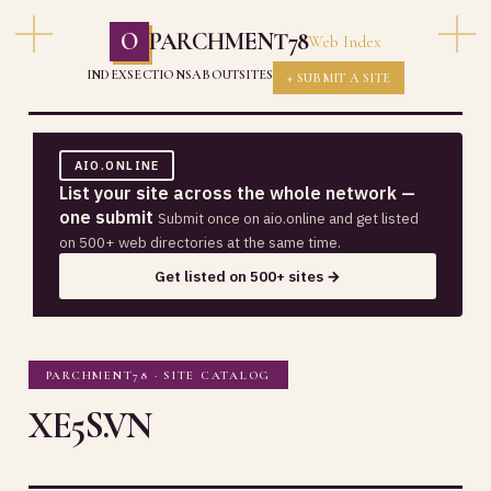
O
PARCHMENT78
Web Index
INDEX
SECTIONS
ABOUT
SITES
+ SUBMIT A SITE
AIO.ONLINE
List your site across the whole network —
one submit
Submit once on aio.online and get listed
on 500+ web directories at the same time.
Get listed on 500+ sites →
PARCHMENT78 · SITE CATALOG
XE5S.VN