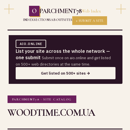
O
PARCHMENT78
Web Index
INDEX
SECTIONS
ABOUT
SITES
+ SUBMIT A SITE
AIO.ONLINE
List your site across the whole network —
one submit
Submit once on aio.online and get listed
on 500+ web directories at the same time.
Get listed on 500+ sites →
PARCHMENT78 · SITE CATALOG
WOODTIME.COM.UA