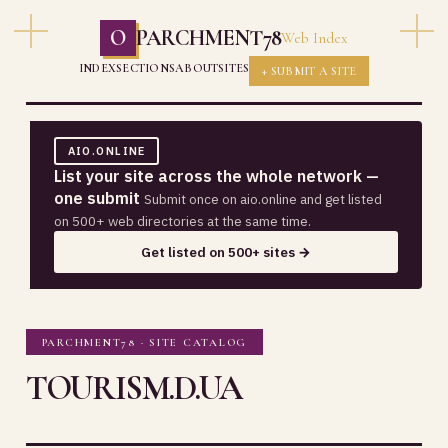
O
PARCHMENT78
Web Index
INDEX
SECTIONS
ABOUT
SITES
+ SUBMIT A SITE
AIO.ONLINE
List your site across the whole network —
one submit
Submit once on aio.online and get listed
on 500+ web directories at the same time.
Get listed on 500+ sites →
PARCHMENT78 · SITE CATALOG
TOURISM.D.UA