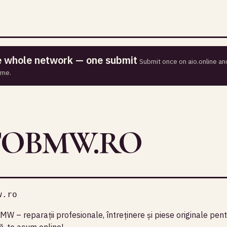
he whole network — one submit
Submit once on aio.online and
ime.
TOBMW.RO
w.ro
MW – reparații profesionale, întreținere și piese originale pe
-te acum online!