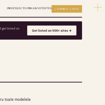
INDEX
SECTIONS
ABOUT
SITES
+ SUBMIT A SITE
 get listed on
Get listed on 500+ sites →
ntru toate modelele