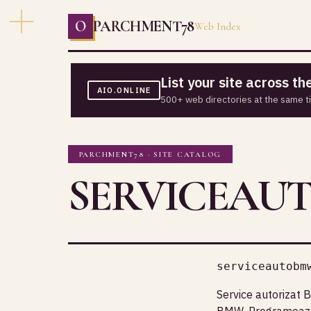
O
PARCHMENT78
Web Index
List your site across t
AIO.ONLINE
500+ web directories at the same t
PARCHMENT78 · SITE CATALOG
SERVICEAU
serviceautobm
Service autorizat B
BMW. Programează