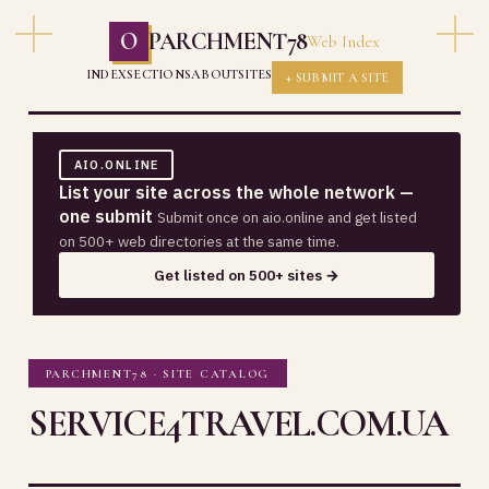
O
PARCHMENT78
Web Index
INDEX
SECTIONS
ABOUT
SITES
+ SUBMIT A SITE
AIO.ONLINE
List your site across the whole network —
one submit
Submit once on aio.online and get listed
on 500+ web directories at the same time.
Get listed on 500+ sites →
PARCHMENT78 · SITE CATALOG
SERVICE4TRAVEL.COM.UA