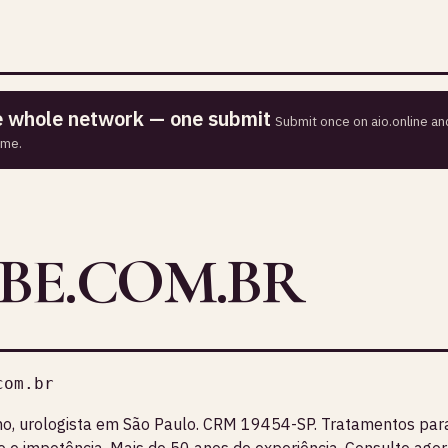
he whole network — one submit
Submit once on aio.online and
ime.
BE.COM.BR
com.br
lho, urologista em São Paulo. CRM 19454-SP. Tratamentos para 
 e impotência. Mais de 50 anos de experiência. Consulte agor