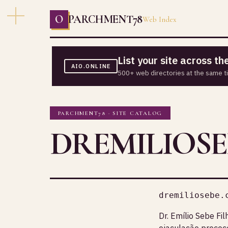
O
PARCHMENT78
Web Index
List your site across t
AIO.ONLINE
500+ web directories at the same t
PARCHMENT78 · SITE CATALOG
DREMILIOSE
dremiliosebe.
Dr. Emílio Sebe Fi
ejaculação precoce