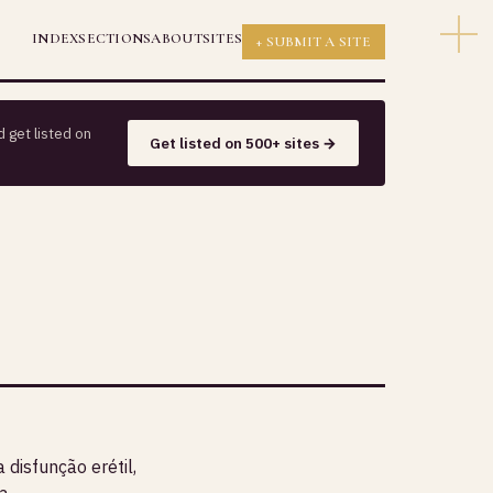
INDEX
SECTIONS
ABOUT
SITES
+ SUBMIT A SITE
 get listed on
Get listed on 500+ sites →
disfunção erétil,
a.